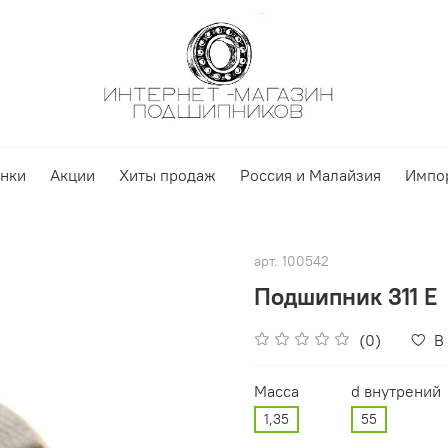
нки
Акции
Хиты продаж
Россия и Малайзия
Импо
арт.
100542
Подшипник 311 Е
(0)
В
Масса
d внутрений
1,35
55