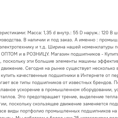
истиками: Масса: 1,35 d внутр.: 55 D наруж.: 120 В 
зводства. В наличии и под заказ. А именно : промы
электротехнику и т.д. Ширина нашей номенклатуры 
и ОПТОМ и в РОЗНИЦУ. Магазин подшипников - Купи
, поскольку эти большие элементы машины эффект
 движение. Сегодня на рынке существует несколько 
е купить качественные подшипники в Интернете от пе
длагает все типы подшипников от известных брендов
лавное ускорение в промышленном оборудовании, ус
таллов. Это предотвращает трение, выделение тепла 
ргии, поскольку скользящее движение заменяется по
 все виды портфолио промышленных подшипников на н
енды. Мы работаем с более чем 25 категориями по