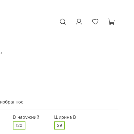
рт
 избранное
D наружний
Ширина В
120
29