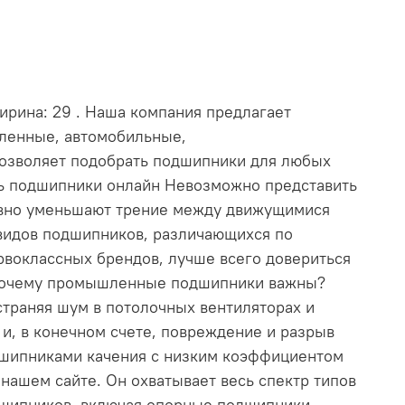
ширина: 29 . Наша компания предлагает
шленные, автомобильные,
позволяет подобрать подшипники для любых
ть подшипники онлайн Невозможно представить
ивно уменьшают трение между движущимися
видов подшипников, различающихся по
рвоклассных брендов, лучше всего довериться
. Почему промышленные подшипники важны?
траняя шум в потолочных вентиляторах и
и, в конечном счете, повреждение и разрыв
дшипниками качения с низким коэффициентом
ашем сайте. Он охватывает весь спектр типов
дшипников, включая опорные подшипники,