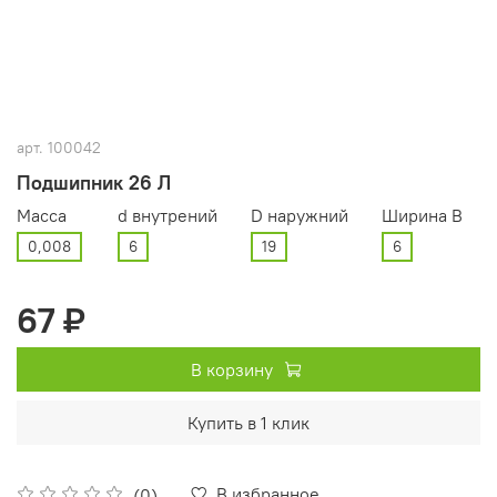
арт.
100042
Подшипник 26 Л
Масса
d внутрений
D наружний
Ширина В
0,008
6
19
6
67 ₽
В корзину
Купить в 1 клик
В избранное
(0)