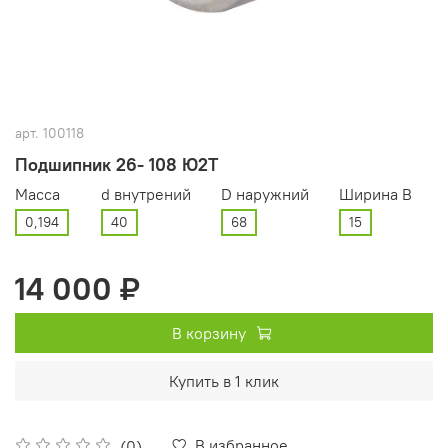
арт.
100118
Подшипник 26- 108 Ю2Т
Масса
d внутрений
D наружний
Ширина В
0,194
40
68
15
14 000 ₽
В корзину
Купить в 1 клик
В избранное
(0)