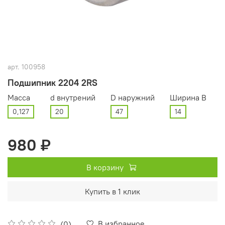
арт.
100958
Подшипник 2204 2RS
Масса
d внутрений
D наружний
Ширина В
0,127
20
47
14
980 ₽
В корзину
Купить в 1 клик
В избранное
(0)