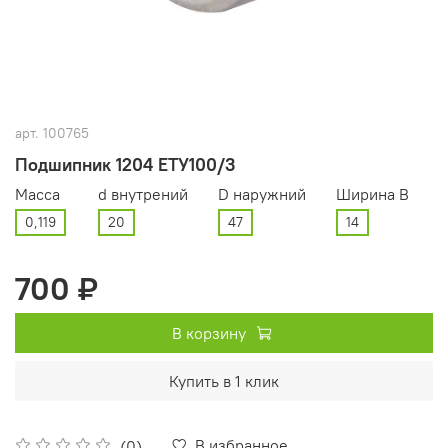
арт.
100765
Подшипник 1204 ЕТУ100/3
Масса
d внутрений
D наружний
Ширина В
0,119
20
47
14
700 ₽
В корзину
Купить в 1 клик
В избранное
(0)