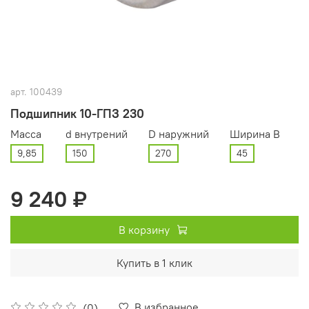
арт.
100439
Подшипник 10-ГПЗ 230
Масса
d внутрений
D наружний
Ширина В
9,85
150
270
45
9 240 ₽
В корзину
Купить в 1 клик
В избранное
(0)