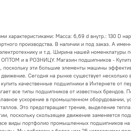
 характеристиками: Масса: 6,69 d внутр.: 130 D нар
ртного производства. В наличии и под заказ. А име
электротехнику и т.д. Ширина нашей номенклатуры 
и ОПТОМ и в РОЗНИЦУ. Магазин подшипников - Купи
, поскольку эти большие элементы машины эффект
 движение. Сегодня на рынке существует несколько 
е купить качественные подшипники в Интернете от пе
длагает все типы подшипников от известных брендов
лавное ускорение в промышленном оборудовании, ус
таллов. Это предотвращает трение, выделение тепла 
ргии, поскольку скользящее движение заменяется по
 все виды портфолио промышленных подшипников на н
енды. Мы работаем с более чем 25 категориями по