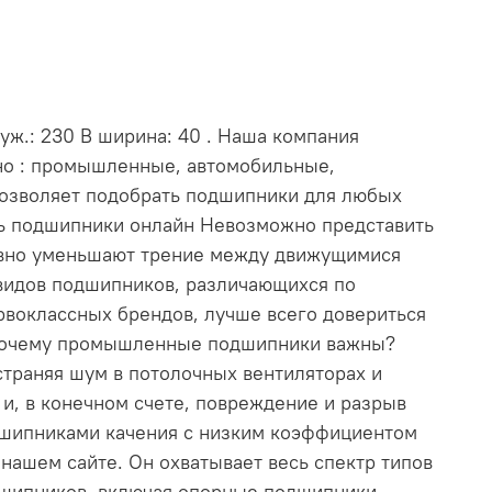
уж.: 230 В ширина: 40 . Наша компания
нно : промышленные, автомобильные,
позволяет подобрать подшипники для любых
ть подшипники онлайн Невозможно представить
ивно уменьшают трение между движущимися
видов подшипников, различающихся по
рвоклассных брендов, лучше всего довериться
. Почему промышленные подшипники важны?
траняя шум в потолочных вентиляторах и
и, в конечном счете, повреждение и разрыв
дшипниками качения с низким коэффициентом
ашем сайте. Он охватывает весь спектр типов
дшипников, включая опорные подшипники,