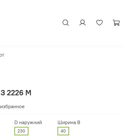
рт
З 2226 М
 избранное
D наружний
Ширина В
230
40