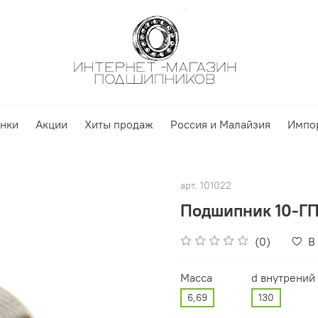
нки
Акции
Хиты продаж
Россия и Малайзия
Импо
арт.
101022
Подшипник 10-ГП
(0)
В
Масса
d внутрений
6,69
130